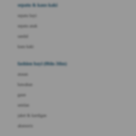
Beauty Barn
sepatu & kaus kaki
Bio Oil
sepatu bayi
Biolane
sepatu anak
Bite Fighters
sandal
Bizzi Growin
kaus kaki
Blackmores
fashion bayi (0bln-3thn)
Blooming Marvellous
atasan
Bonnels
bawahan
Bravado
gaun
Bruder
setelan
Brush Baby
jaket & kardigan
Buds Organics
aksesoris
Bugaboo