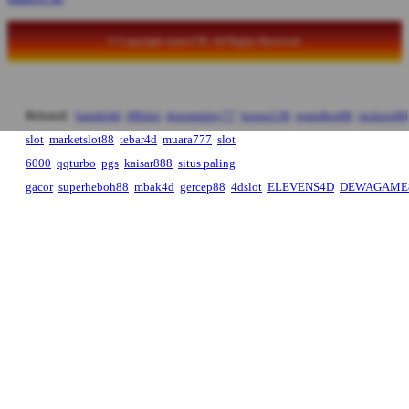
SITUS
suneo138
© Copyright suneo138. All Rights Reserved.
Related:
bandit4d
j88slot
doremiplay77
bonus138
grandbet88
jackpot86
slot
marketslot88
tebar4d
muara777
slot
6000
qqturbo
pgs
kaisar888
situs paling
gacor
superheboh88
mbak4d
gercep88
4dslot
ELEVENS4D
DEWAGAME