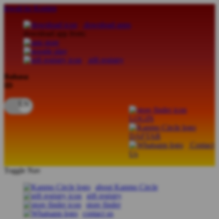
lewati ke Konten
download apps
download app from:
gift registry
Bahasa
ID
LOGIN
DAFTAR
Contact
Us
Toggle Nav
about Kanmo Circle
gift registry
store finder
contact us