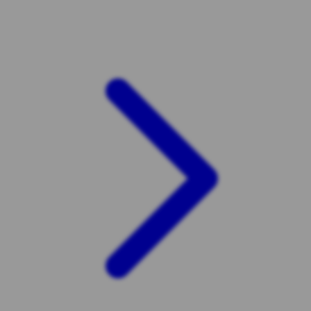
Twistshake
TY Toys
U
V
Veja
Vitaflow
Vtech
W
Waterland
Wellness