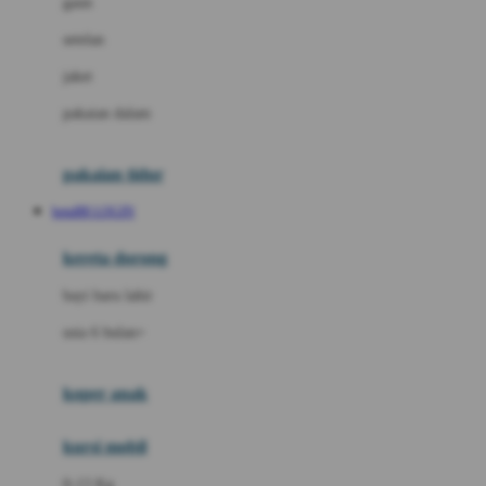
gaun
Dae Organics
setelan
Docare
jaket
Doona
pakaian dalam
Down To Earth
Drew
pakaian tidur
Dr. Brown's
betul88 LOGIN
E
kereta dorong
ELC
bayi baru lahir
Ergobaby
usia 6 bulan+
Expert Care
koper anak
Ezyroller
kursi mobil
F
0-13 Kg