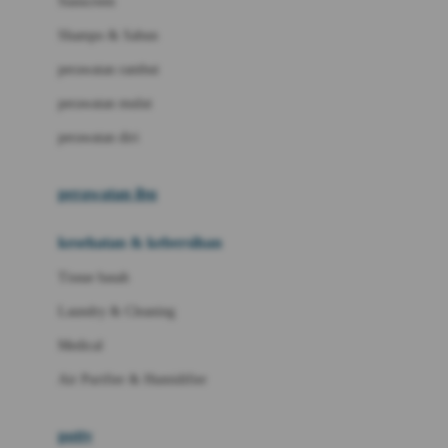
Sunscreen
London Taxi
Shampo & Sabun
Love To Dream
perawatan rambut
perawatan mulut
M
perawatan diri
Magformers
Mama's Choice
perawatan ibu
Mamas&Papas
kesehatan & kebersihan
Mamaway
Tissue basah
Maxi Cosi
Laundry & Cleaning
Megabloks
Medical
Micro
Air Purifier & Humidifier
MiDeer
Mimi & Lula
potty