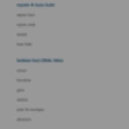
Beauty Barn
sepatu & kaus kaki
Bio Oil
sepatu bayi
Biolane
sepatu anak
Bite Fighters
sandal
Bizzi Growin
kaus kaki
Blackmores
fashion bayi (0bln-3thn)
Blooming Marvellous
atasan
Bonnels
bawahan
Bravado
gaun
Bruder
setelan
Brush Baby
jaket & kardigan
Buds Organics
aksesoris
Bugaboo