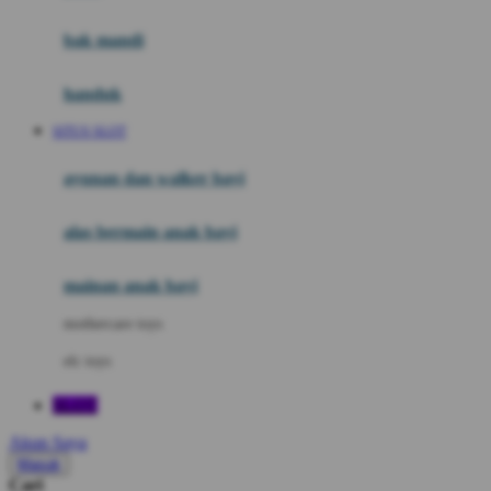
Mini Monkey
Moby
bak mandi
Momami
handuk
Mothercare
SITUS SLOT
Mustela
ayunan dan walker bayi
My Buddy Tag
My K
alas bermain anak bayi
N
mainan anak bayi
Naif
mothercare toys
Nike
elc toys
Nordic Natural
SLOT
Nuby
Akun Saya
Nuna
Masuk
Cari