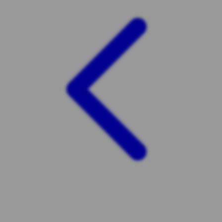
Squishmallows
Starbooks
Stick-O
Stokke
Sudocrem
Sumimo
Sunnylife
Sun-Staches
Swimava
T
Tommee Tippee
Trunki
Tutti Bambini