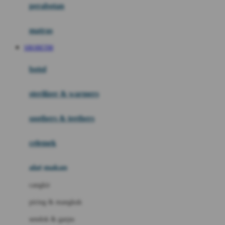
perabotan
Happy Tummy
Hauck
matras
Havaianas
SBOBET88
Hegen
botol
Hot Wheels
sterilizer & warmers
Hybrid
soothers & teethers
I
Inlacta DHA
celemek
Interlac
alat makan
Ivenet
cangkir
J
piring & mangkuk
Jack N Jill
sendok & garpu