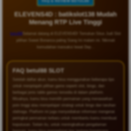
FAQ & REVIEW BETUL88
ELEVENS4D : batikslot138 Mudah
Menang RTP Live Tinggi
betul88
Selamat datang di ELEVENS4D! Temukan Situs Judi Slot
pilihan Sweet Bonanza paling Siang Ini malam ini. Nikmati
kemudahan transaksi lewat Dep...
FAQ betul88 SLOT
Setelah daftar akun, kamu bisa menggunakan beberapa tips
untuk menjelajahi pilihan game seperti slot, bingo, dan
berbagai jenis table games tersedia di dalam platform.
Misalnya, kamu bisa memilih permainan yang menawarkan
poin tinggi atau mempelajari strategi untuk bingo dan taruhan
olahraga. Platform ini juga menyediakan informasi mengenai
peringkat permainan terbaru untuk membantu kamu membuat
keputusan. Selain itu, untuk meningkatkan pengalaman
bermain, kamu bisa mempelajari tips tentang bagaimana