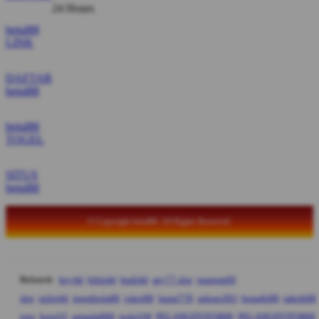
123456789
DAFTAR
24 Hours
betul88
LINK
DAFTAR
betul88
betul88
TOGEL
SITUS
betul88
© Copyright betul88. All Rights Reserved.
Related:
key4d
bibit4d
budi4d
spy77 slot
juragan69
slot
oplet4d
ingatbola88
joker88
lunar778
sukses303
bonafit88
taktik88