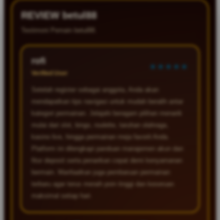
dan sports betting. Contohnya, menganalisis peringkat
tips aman terkait deposit dan penarikan. Kamu juga
memilih permainan yang punya poin tinggi. Platform ini
tentang deposit dan penarikan yang aman dan cepat
permainan bisa membantu kamu membuat keputusan
REVIEW betul88
bisa mempelajari cara paling efektif untuk
menyediakan strategi untuk penggunaan bingo dan
serta panduan untuk mengelola akun dengan efektif.
yang lebih hati-hati. Selain itu, kamu dapat beralih
menggunakan aplikasi, misalnya dengan memantau
Testimoni Pemain betul88.
taruhan olahraga lebih efektif, seperti menganalisis
Bagi kamu yang ingin mencoba platform ini, ada
cepat antara kategorinya, misal dari kasino ke olahraga,
pembaruan game terbaru untuk mendapatkan
peringkat permainan untuk mengambil keputusan yang
banyak tips berguna yang dapat diakses untuk
dengan panduan pengguna yang aman. Kamu juga bisa
pengalaman bermain yang optimal dan menyenangkan.
lebih bijak. Pengguna juga bisa mengakses sepuluh
memaksimalkan pengalaman bermainmu seperti
memanfaatkan tips untuk deposit dan withdrawal yang
dina
tips untuk manajemen akun yang baik, contohnya
mengikuti update terbaru dari permainan atau tips
lebih cepat, atau memeriksa update game terbaru untuk
dengan beralih cepat antara game kasino dan aktivitas
Verified User
berlangganan gratis dan promosi menarik!
tidak ketinggalan! Dengan mengikuti tips ini, siapa tahu
terkait olahraga, semua dengan panduan penggunaan
kamu bisa menikmati pengalaman bermain yang lebih
yang aman dan mudah dipahami. Ingatlah untuk selalu
mudah dan menyenangkan dalam platform ini.
update informasi terbaru tentang permainan dan promo
menarik di platform ini. Selamat menikmati berbagai
pilihan permainan seperti slot dan bingo!