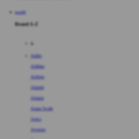
betul88
Brand A-Z
A
Addo
Adidas
Airfree
Alamii
Amara
Aqua Scale
Asics
Aveeno