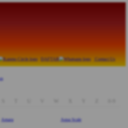
DAFTAR
Contact Us
us
S
T
U
V
W
X
Y
Z
0-9
Amara
Aqua Scale