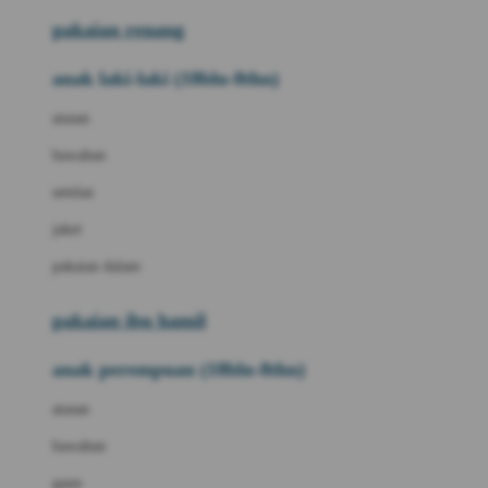
pakaian renang
anak laki-laki (18bln-8thn)
atasan
bawahan
setelan
jaket
pakaian dalam
pakaian ibu hamil
anak perempuan (18bln-8thn)
atasan
bawahan
gaun