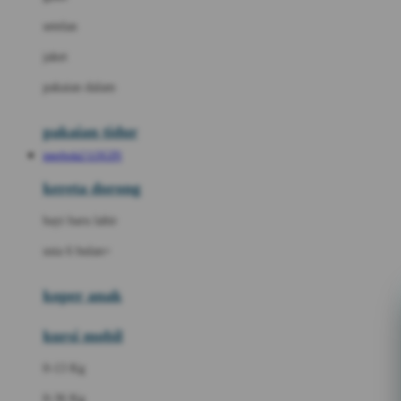
setelan
jaket
pakaian dalam
pakaian tidur
interbola2 LOGIN
kereta dorong
bayi baru lahir
usia 6 bulan+
koper anak
kursi mobil
0-13 Kg
0-36 Kg