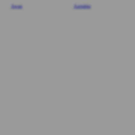
Awan
Azetabio