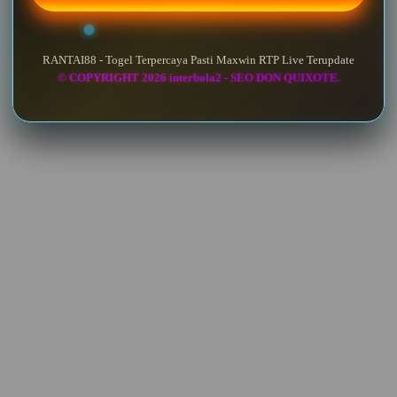
RANTAI88 - Togel Terpercaya Pasti Maxwin RTP Live Terupdate
© COPYRIGHT 2026 interbola2 - SEO DON QUIXOTE.