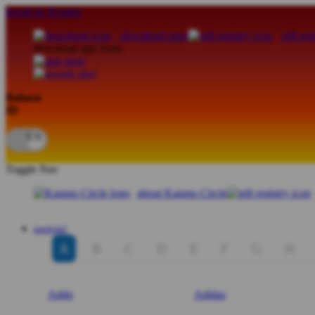
lewati ke Konten
download apps
gift reg
download app from:
Bahasa
ID
Toggle Nav
about Kanmo Circle
interbola2
A
B
C
D
E
F
G
H
Addo
Adidas