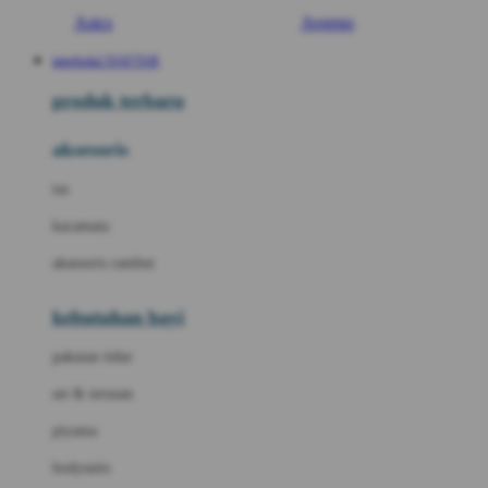
Asics
Aveeno
interbola2 DAFTAR
produk terbaru
aksesoris
tas
kacamata
aksesoris rambut
kebutuhan bayi
pakaian tidur
set & terusan
piyama
bodysuits